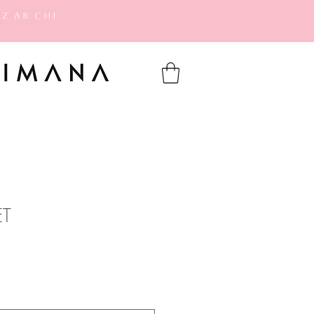
z ab CHF
ET