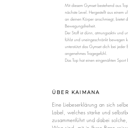
Mit diesem Gymset bestehend aus Top
nächste Level. Hergestellt aus einem u
an deinen Körper anschmiegt, bietet 
Bewegungsfreiheit.
Der Stoff ist dünn, atmungsaktiv und un
fühlst und uneingeschränkt bewegen ka
unterstützt das Gymset dich bei jeder 
angenehmes Tragegefühl.
Das Top hat einen eingenähten Sport 
ÜBER KAIMANA
Eine Liebeserklärung an sich selbe
Label, welches starke und selbst
zusammenführt und dabei solche
Weg sind, mit in Ihren Bann reisse