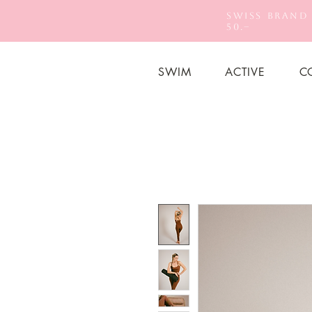
Swiss Brand
50.–
SWIM
ACTIVE
C