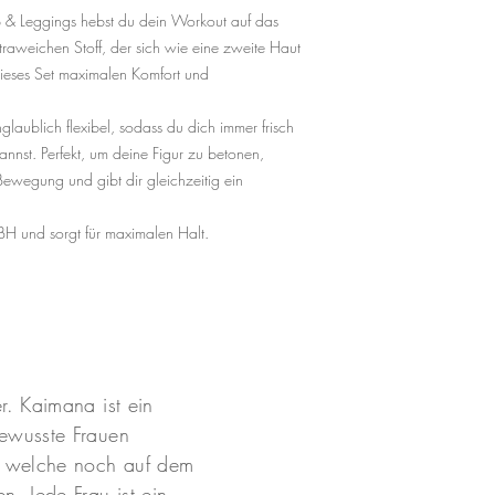
 & Leggings hebst du dein Workout auf das
EU Size: 38 – 40
Cup B – C
ltraweichen Stoff, der sich wie eine zweite Haut
dieses Set maximalen Komfort und
LARGE
EU Size: 40 – 42
glaublich flexibel, sodass du dich immer frisch
Cup C – D
nnst. Perfekt, um deine Figur zu betonen,
Bewegung und gibt dir gleichzeitig ein
​Empfehlung: Kannst du
Grösse grösser.
BH und sorgt für maximalen Halt.
r. Kaimana ist ein
bewusste Frauen
, welche noch auf dem
n. Jede Frau ist ein