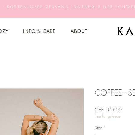
 - Kostenloser Versand innerhalb der Schwei
OZY
INFO & CARE
ABOUT
COFFEE - S
Preis
CHF 105.00
free longsleeve
Size
*