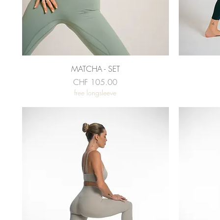
Schnellansicht
MATCHA - SET
Preis
CHF 105.00
free longsleeve