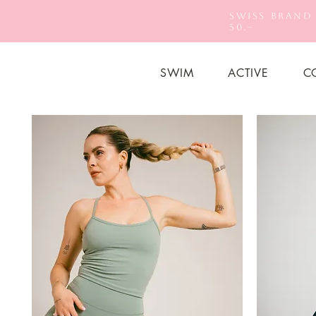
Swiss Brand
50.–
SWIM
ACTIVE
C