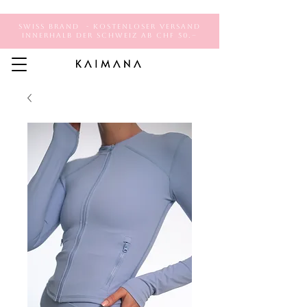
Swiss Brand - Kostenloser Versand
innerhalb der Schweiz ab CHF 50.–