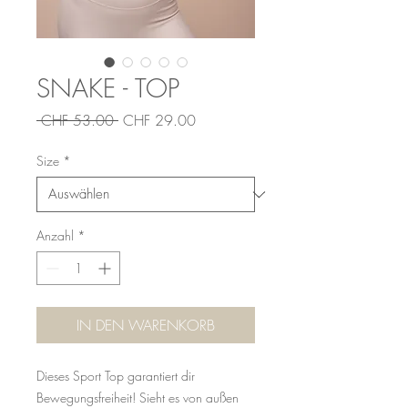
SNAKE - TOP
Standardpreis
Sale-
 CHF 53.00 
CHF 29.00
Preis
Size
*
Anzahl
*
IN DEN WARENKORB
Dieses Sport Top garantiert dir
Bewegungsfreiheit! Sieht es von außen