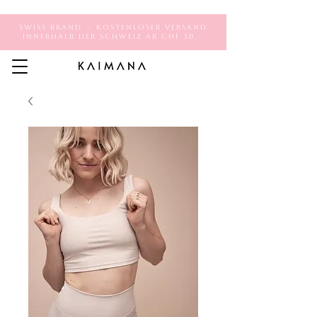
Swiss Brand - Kostenloser Versand
innerhalb der Schweiz ab CHF 50.–