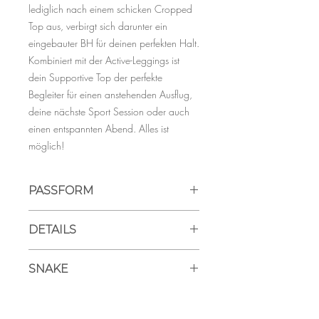
lediglich nach einem schicken Cropped
Top aus, verbirgt sich darunter ein
eingebauter BH für deinen perfekten Halt.
Kombiniert mit der Active-Leggings ist
dein Supportive Top der perfekte
Begleiter für einen anstehenden Ausflug,
deine nächste Sport Session oder auch
einen entspannten Abend. Alles ist
möglich!
PASSFORM
Das Model Klevisa ist 166cm und trägt
DETAILS
Grösse L
Das Model Fabienne ist 175cm und trägt
Recycled Polyester 73% Elastan 27%
Grösse S
SNAKE
Atmungsaktiv
Seamless
SMALL
Bei SNAKE blitzt ein sanftes
Schnelltrocknend
EU Size: 34
Schlangenmuster durch den weichen